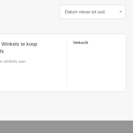
Datum nieuw tot oud
Verkocht
– Winkels te koop
n.o.t.k
RN
se winkels aan…