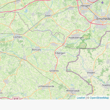
Leaflet
| ©
OpenStreetMap