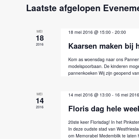
Laatste afgelopen Evenem
MEI
18 mei 2016 @ 15:00
-
20:00
18
Kaarsen maken bij 
2016
Kom as woensdag naar ons Pannenk
modelspoorbaan. De kinderen moge
pannenkoeken Wij zijn geopend vana
MEI
14 mei 2016 @ 13:00
-
16 mei 201
14
Floris dag hele wee
2016
20ste keer Florisdag! In het Pinkst
In deze oudste stad van Westfrieslan
om Memorabel Medemblik te laten ho