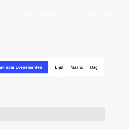
ver ons
Projectontwikkeling
+31 (0)228 - 526952
Evenement
weergaven
ek naar Evenementen
Lijst
Maand
Dag
navigatie