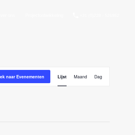
ver ons
Projectontwikkeling
+31 (0)228 - 526952
Evenement
weergaven
ek naar Evenementen
Lijst
Maand
Dag
navigatie