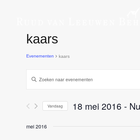
kaars
Evenementen
kaars
Evenementen
Vul
een
Zoeken
keyword
in.
Zoek
en
18 mei 2016
 - 
N
voor
Vandaag
Evenementen
weergeven
Selecteer
met
een
keyword.
mei 2016
navigatie
datum.