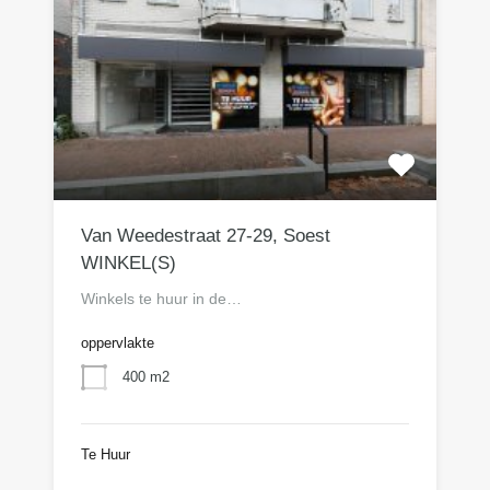
Van Weedestraat 27-29, Soest
WINKEL(S)
Winkels te huur in de…
oppervlakte
400 m2
Te Huur
n.o.t.k