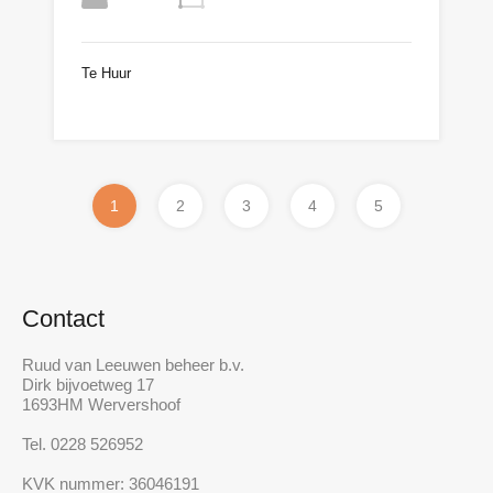
Te Huur
n.o.t.k
1
2
3
4
5
Contact
Ruud van Leeuwen beheer b.v.
Dirk bijvoetweg 17
1693HM Wervershoof
Tel. 0228 526952
KVK nummer: 36046191