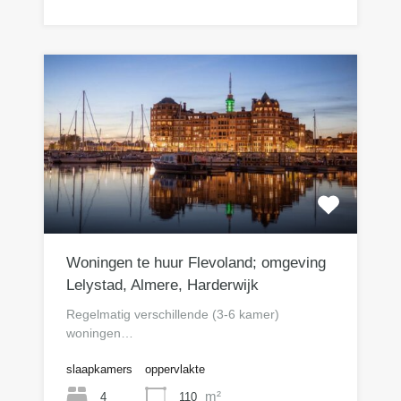
Woningen te huur Flevoland; omgeving
Lelystad, Almere, Harderwijk
Regelmatig verschillende (3-6 kamer)
woningen…
slaapkamers
oppervlakte
m²
4
110