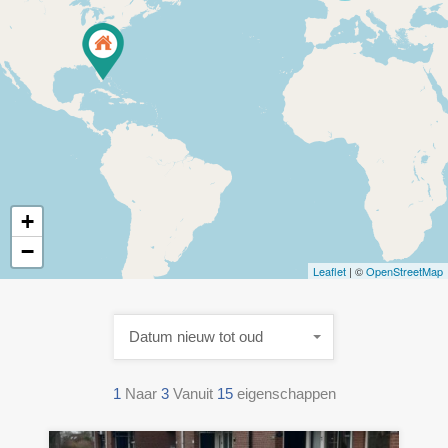
+
−
Leaflet
| ©
OpenStreetMap
Datum nieuw tot oud
1
Naar
3
Vanuit
15
eigenschappen