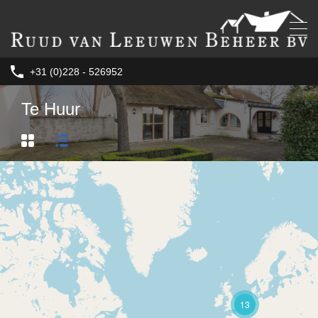
+31 (0)228 - 526952
Te Huur
13