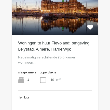
Woningen te huur Flevoland; omgeving
Lelystad, Almere, Harderwijk
Regelmatig verschillende (3-6 kamer)
woningen…
slaapkamers
oppervlakte
m²
4
110
Te Huur
n.o.t.k