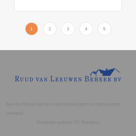
n.o.t.k
1
2
3
4
5
Aan de inhoud van deze site kunnen geen rechten worden
ontleend.
Realisatie website
PC Reclame