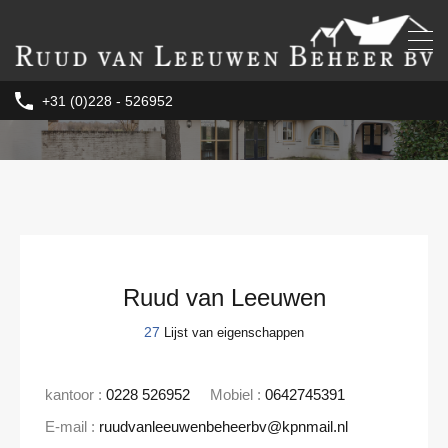
+31 (0)228 - 526952
Ruud van Leeuwen
27
Lijst van eigenschappen
kantoor :
0228 526952
Mobiel :
0642745391
E-mail :
ruudvanleeuwenbeheerbv@kpnmail.nl