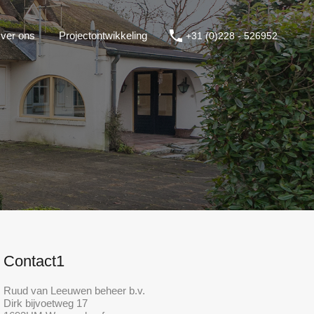
ver ons
Projectontwikkeling
+31 (0)228 - 526952
Contact1
Ruud van Leeuwen beheer b.v.
Dirk bijvoetweg 17