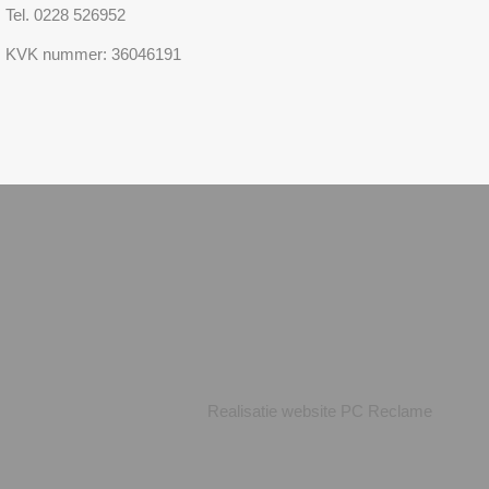
Tel. 0228 526952
KVK nummer: 36046191
Realisatie website
PC Reclame