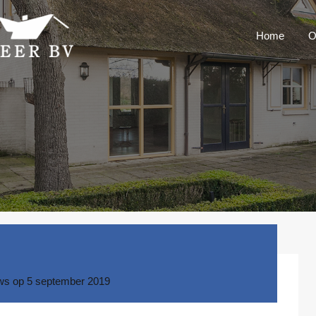
Home
O
ws
op
5 september 2019