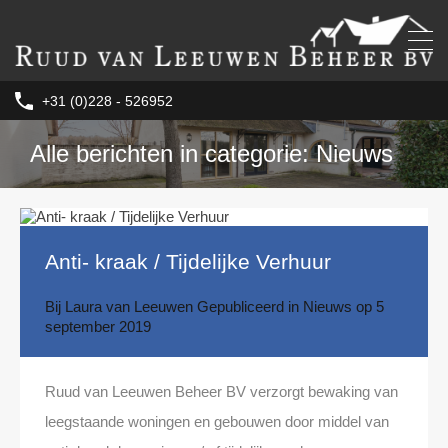
+31 (0)228 - 526952
Alle berichten in categorie: Nieuws
Anti- kraak / Tijdelijke Verhuur
Bij
Laura van Leeuwen
Gepubliceerd in
Nieuws
op
5
september 2019
Ruud van Leeuwen Beheer BV verzorgt bewaking van
leegstaande woningen en gebouwen door middel van