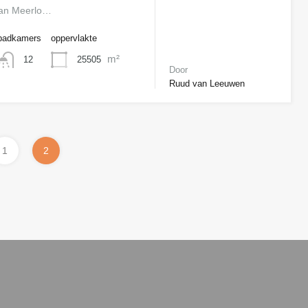
van Meerlo…
badkamers
oppervlakte
m²
25505
12
Door
Ruud van Leeuwen
1
2