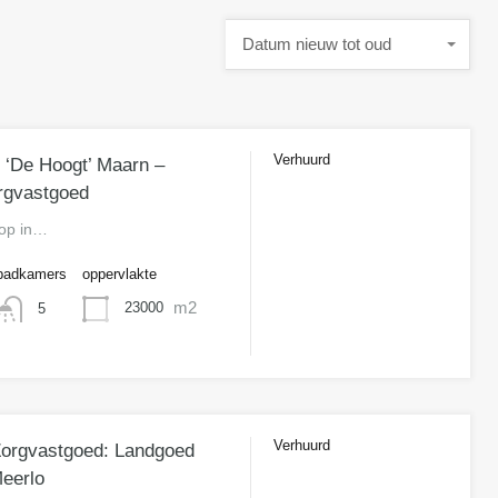
Datum nieuw tot oud
Verhuurd
s ‘De Hoogt’ Maarn –
n.o.t.k
rgvastgoed
oop in…
badkamers
oppervlakte
m2
23000
5
Verhuurd
Zorgvastgoed: Landgoed
n.o.t.k
eerlo