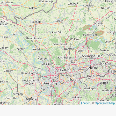
Leaflet
| ©
OpenStreetMap