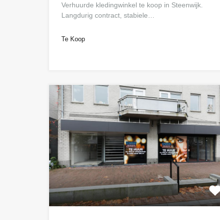
Verhuurde kledingwinkel te koop in Steenwijk.
Langdurig contract, stabiele…
Te Koop
n.o.t.k