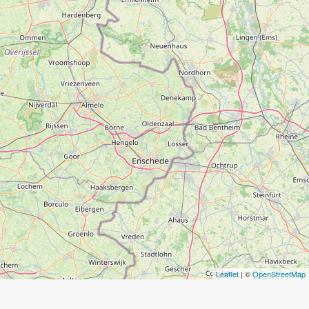
Leaflet
| ©
OpenStreetMap